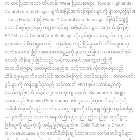
က တင်ပြထားသော ထိပ်တန်း Wear ပြဿနာများ
Toyota Highlander
|
Control Arm Bushings- မျက်နှာပြင်အက်ကြောင်းများကို နားလည်ခြင်း။
Tesla Model 3 နှင့် Model Y Control Arm Bushings- ဖြစ်နိုင်ချေရှိ
|
သော စိုးရိမ်မှုများနှင့် ကမ္ဘာတဝှမ်းရှိ အစီရင်ခံစာများ
အဘယ်ကြောင့်
|
EPDM သည် Control Arm Bushings ကိုလွှမ်းမိုးထားသနည်း- ပစ္စည်း
များအင်ဂျင်နီယာရှုထောင့်
တုန်ခါမှုမှ တည်ငြိမ်မှုအထိ- ထိန်းချုပ်ရေး
|
လက်မောင်းချုံခြင်း စွမ်းဆောင်ရည်ကို နားလည်ခြင်း။
လက်မောင်းစွပ်
|
များကို ထိန်းချုပ်ခြင်းသည် သင့်ကားမောင်းအတွေ့အကြုံကို
အဘယ်ကြောင့် သတ်မှတ်သနည်း။
သင့်ကား၏ ကိုင်တွယ်မှုသည်
|
ထိန်းချုပ်မှုလက်မောင်းဖြင့် အဘယ်ကြောင့် စတင်သနည်း။
လက်မောင်း
|
စွပ်များကို ထိန်းချုပ်ပုံသည် သင့်ကား၏ NVH စွမ်းဆောင်ရည်ကို
ပုံဖော်သည်။
အံဝင်ခွင်ကျ၊ ယေဘူယျမဟုတ်- Suspension အမျိုး
|
အစားသည် Bushing Performance ၏ ရှုထောင့်တိုင်းကို မည်ကဲ့သို့
အဓိပ္ပါယ်ဖွင့်ဆိုသည်
လက်မောင်းစွပ်များကို ထိန်းချုပ်ရုံဖြင့် မနွမ်းပါနှင့်
|
— ၎င်းတို့သည် အသက်အရွယ်ကြီးရင့်သည်။ ဤသည်မှာ ရာသီဥတု
ဖြစ်စဉ်ကို မည်ကဲ့သို့ အရှိန်မြှင့်မည်နည်း။
Solid Rubber မှ Smart
|
Microstructures များ- ခေတ်မီထိန်းချုပ်ထားသော လက်မောင်းစွပ်များ