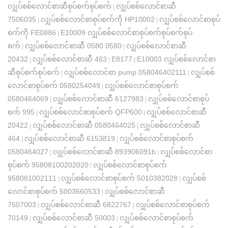
လျှပ်စစ်လောင်စာဆီစုပ်စက်စုပ်စက်
လျှပ်စစ်လောင်စာဆီ
|
7506035
လျှပ်စစ်လောင်စာစုပ်စက်ကို HP10002
လျှပ်စစ်လောင်စာစုပ်
|
|
စက်ကို FE0886
E10009 လျှပ်စစ်လောင်စာစုပ်စက်စုပ်စက်စုပ်
|
စက်
လျှပ်စစ်လောင်စာဆီ 0580 0580
လျှပ်စစ်လောင်စာဆီ
|
|
20432
လျှပ်စစ်လောင်စာဆီ 463
E8177
E10003 လျှပ်စစ်လောင်စာ
|
|
|
ဆီစုပ်စက်စုပ်စက်
လျှပ်စစ်လောင်စာ pump 058046402111
လျှပ်စစ်
|
|
လောင်စာစုပ်စက် 0580254049
လျှပ်စစ်လောင်စာစုပ်စက်
|
0580464069
လျှပ်စစ်လောင်စာဆီ 6127983
လျှပ်စစ်လောင်စာစုပ်
|
|
စက် 995
လျှပ်စစ်လောင်စာစုပ်စက် QFP600
လျှပ်စစ်လောင်စာဆီ
|
|
20422
လျှပ်စစ်လောင်စာဆီ 0580464025
လျှပ်စစ်လောင်စာဆီ
|
|
464
လျှပ်စစ်လောင်စာဆီ 6153819
လျှပ်စစ်လောင်စာစုပ်စက်
|
|
0580464027
လျှပ်စစ်လောင်စာဆီ 893906091b
လျှပ်စစ်လောင်စာ
|
|
စုပ်စက် 95808100202020
လျှပ်စစ်လောင်စာစုပ်စက်
|
958081002111
လျှပ်စစ်လောင်စာစုပ်စက် 5010382028
လျှပ်စစ်
|
|
လောင်စာစုပ်စက် 5003660533
လျှပ်စစ်လောင်စာဆီ
|
7507003
လျှပ်စစ်လောင်စာဆီ 6822767
လျှပ်စစ်လောင်စာစုပ်စက်
|
|
70149
လျှပ်စစ်လောင်စာဆီ 50003
လျှပ်စစ်လောင်စာစုပ်စက်
|
|