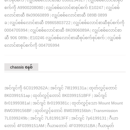
စက်စုပ်စက်
လျှပ်စစ်လောင်စာဆီ 0580254927
လျှပ်စစ်လောင်စာစုပ်
|
|
စက်ကို A9900208080
လျှပ်စစ်လောင်စာစုပ်စက် E10247
လျှပ်စစ်
|
|
လောင်စာဆီ 8k09060899
လျှပ်စစ်လောင်စာဆီ 089B 0899
|
ခ
လျှပ်စစ်လောင်စာဆီ 09865803722
လျှပ်စစ်လောင်စာဆီစုပ်စက်ကို
|
|
0004705994
လျှပ်စစ်လောင်စာဆီ 8K0906089A
လျှပ်စစ်လောင်စာ
|
|
ဆီ 906 089b
E10246 လျှပ်စစ်လောင်စာဆီစုပ်စက်စုပ်စက်
လျှပ်စစ်
|
|
လောင်စာစုပ်စက်ကို 004705994
chassis စနစ်
အင်ဂျင်ကို 6C0199262A
အင်ဂျင် 7l8199131a
ထုတ်လွှင့်တောင်
|
|
8K0399151ap
ထုတ်လွှင့်တောင် 8K0399151BFF
အင်ဂျင်
|
|
8r01999381al
အင်ဂျင် 8r0199381c
ထုတ်လွှင့်သော Mount Mount
|
|
8W0399156BF
ထုတ်လွှင့်တောင် 8W0399156bh
Transmission
|
|
7L0399249b
အင်ဂျင် 7L819913FF
အင်ဂျင် 7p6199131
ဂီယာ
|
|
|
တောင် 4F0399151AM
ဂီယာတောင် 4F0399151BA
ဂီယာမုတ်
|
|