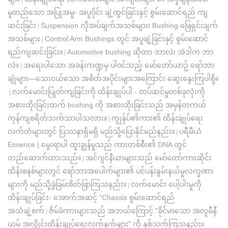
မူတည်သော အပြုအမူ- အပူပိုင်း ချဲ့ထွင်ခြင်းနှင့် စွမ်းဆောင်ရည် ကျ
ဆင်းခြင်း
Suspension လိုအပ်ချက်အသစ်များ၊ Bushing ဖြေရှင်းချက်
|
အသစ်များ
Control Arm Bushings တွင် အပူချဲ့ခြင်းနှင့် စွမ်းဆောင်
|
ရည်ကျဆင်းခြင်း။
Automotive bushing ဆိုတာ ဘာလဲ၊ အဲဒါက ဘာ
|
လဲ။
အရေးပါသော အခန်းကဏ္ဍမှ ပါဝင်သည့် မော်တော်ယာဥ် ရော်ဘာ
|
ချုံများ—သေးငယ်သော အစိတ်အပိုင်းများအကြောင်း ဆွေးနွေးကြပါစို့။
လက်မောင်းပြုတ်ကျခြင်းကို ထိန်းချုပ်ပါ - တပ်ဆင်မှုတစ်ခုလုံးကို
|
အစားထိုးခြင်းထက် bushing ကို အစားထိုးခြင်းသည် အမှန်တကယ်
ကုန်ကျစရိတ်သက်သာပါသလား။
ကျွန်ုပ်၏ကား၏ ထိန်းချုပ်ရေး
|
လက်တံများတွင် ပြဿနာရှိမရှိ မည်သို့ပြောနိုင်မည်နည်း။
ပရီမီယံ
|
Essence | မွေးရာပါ ထူးချွန်မှုသည် ကားတစ်စီး၏ DNA တွင်
တည်ဆောက်ထားသည်။
အင်ဂျင်နီယာများသည် မော်တော်ကားဆိုင်း
|
ထိန်းစနစ်များတွင် ရော်ဘာအပေါက်များ၏ ပင်ပန်းနွမ်းနယ်မှုလက္ခဏာ
များကို မည်သို့ခွဲခြမ်းစိတ်ဖြာကြသနည်း။
လက်မောင်း ပေါ့ပါးမှုကို
|
ထိန်းချုပ်ခြင်း- အောက်အဆင့် "Chassis စွမ်းဆောင်ရည်
အသံချဲ့စက်
ဇိမ်ခံကားများသည် အဘယ်ကြောင့် "ခိုင်မာသော အလူမီနီ
|
ယမ် အလွိုင်းထိန်းချုပ်ရေးလက်နက်များ" ကို နှစ်သက်ကြသနည်း။