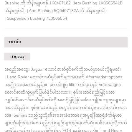
Bushing ကို ထိန်းချုပ်ရန် 1K0407182
Arm Bushing 1K0505541B
|
ထိန်းချုပ်ပါ။
Arm Bushing 5Q0407182A ကို ထိန်းချုပ်ပါ။
|
Suspension bushing 7L0505554
|
သတင်း
ဘလော့
အရည်အသွေး Jaguar လောင်စာဆီစုပ်စက်ကိုဘယ်မှာဝယ်လို့ရမလဲ။
Land Rover လောင်စာဆီစုပ်စက်များအတွက် Aftermarket options
|
အချို့ကားအဘယ်နည်း။
လောင်ဂျင့် filter တစ်ခုသည် Volkswagen
|
လောင်စာဆီကိုပျက်ပြယ်နိုင်ပါသလား။
စွမ်းဆောင်ရည်မြင့်သော
|
လျှပ်စစ်လောင်စာဆီစုပ်စက်ကိုအဆင့်မြှင့်ခြင်း၏အကျိုးကျေးဇူးများမှာ
အဘယ်နည်း။
စွမ်းဆောင်ရည်အတွက်အကောင်းဆုံးလောင်စာဆီကဘာ
|
လဲ။
oemms သည်သူတို့၏အအေးခံသောရေအပူချိန်အာရုံခံကိရိယာ
|
များကိုပြောင်းလဲစေသည့်စည်းမျဉ်းများနှင့်နောက်ဆုံးပေါ်အဆင့်သို့တက်
စေနိုင်သနည်း။
ကားတစ်စီးထဲမှာ EGR စနစ်ကဘာလဲ။
Land Rover
|
|