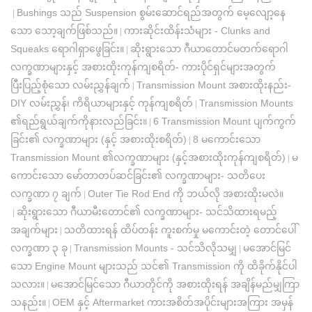
Bushings သည် Suspension စွမ်းဆောင်ရည်အတွက် မေ့လျော့နေ
|
သော သော့ချက်ဖြစ်သည်။
ကားဆိုင်းထိန်းသံများ - Clunks and
|
Squeaks ရောဂါရှာဖွေခြင်း။
ဆိုးရွားသော ဂီယာတောင်မတက်ရောဂါ
|
လက္ခဏာများနှင့် အစားထိုးကုန်ကျစရိတ်- ကားပိုင်ရှင်များအတွက်
ပြီးပြည့်စုံသော လမ်းညွှန်ချက်
Transmission Mount အစားထိုးနည်း-
|
DIY လမ်းညွှန်၊ ကိရိယာများနှင့် ကုန်ကျစရိတ်
Transmission Mounts
|
၏ရည်ရွယ်ချက်ကိုနားလည်ခြင်း။
6 Transmission Mount ပျက်ကွက်
|
ခြင်း၏ လက္ခဏာများ (နှင့် အစားထိုးစရိတ်)
8 မကောင်းသော
|
Transmission Mount ၏လက္ခဏာများ (နှင့်အစားထိုးကုန်ကျစရိတ်)
မ
|
ကောင်းသော မော်တာတပ်ဆင်ခြင်း၏ လက္ခဏာများ- သတိပေး
လက္ခဏာ ၇ ချက်
Outer Tie Rod End ကို ဘယ်လို အစားထိုးမလဲ။
|
ဆိုးရွားသော ဂီယာမီးတောင်၏ လက္ခဏာများ- သင်သိထားရမည့်
|
အချက်များ
သတိထားရန် ထိပ်တန်း ကူးစက်မှု မကောင်းတဲ့ တောင်ပေါ်
|
လက္ခဏာ ၃ ခု
Transmission Mounts - သင်သိလိုသမျှ
မအောင်မြင်
|
|
သော Engine Mount များသည် သင်၏ Transmission ကို ထိခိုက်နိုင်ပါ
သလား။
မအောင်မြင်သော ဂီယာတိုင်ကို အစားထိုးရန် အချိန်မည်မျှကြာ
|
သနည်း။
OEM နှင့် Aftermarket ကားအစိတ်အပိုင်းများအကြား အမှန်
|