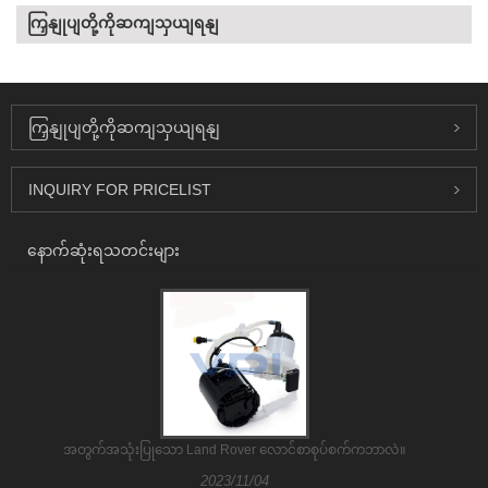
ကြှနျုပျတို့ကိုဆကျသှယျရနျ
ကြှနျုပျတို့ကိုဆကျသှယျရနျ
INQUIRY FOR PRICELIST
နောက်ဆုံးရသတင်းများ
အတွက်အသုံးပြုသော Land Rover လောင်စာစုပ်စက်ကဘာလဲ။
2023/11/04