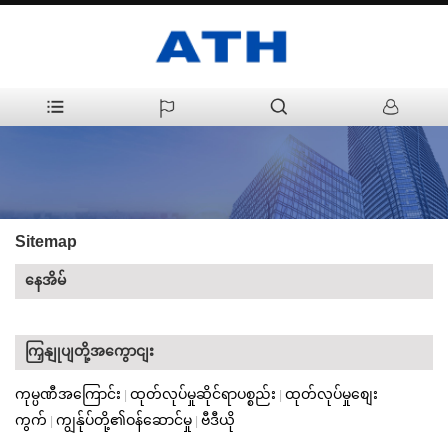
Sitemap
နေအိမ်
ကြှနျုပျတို့အကွောငျး
ကုမ္ပဏီအကြောင်း
ထုတ်လုပ်မှုဆိုင်ရာပစ္စည်း
ထုတ်လုပ်မှုစျေး
|
|
ကွက်
ကျွန်ုပ်တို့၏ဝန်ဆောင်မှု
ဗီဒီယို
|
|