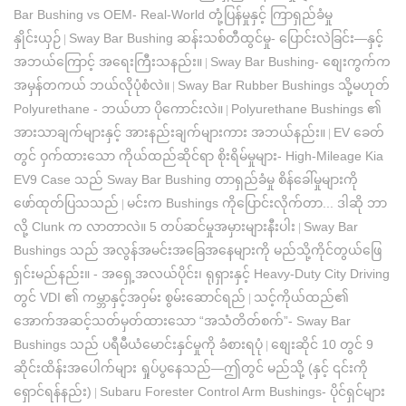
Bar Bushing vs OEM- Real-World တုံ့ပြန်မှုနှင့် ကြာရှည်ခံမှု
နှိုင်းယှဉ်
Sway Bar Bushing ဆန်းသစ်တီထွင်မှု- ပြောင်းလဲခြင်း—နှင့်
|
အဘယ်ကြောင့် အရေးကြီးသနည်း။
Sway Bar Bushing- စျေးကွက်က
|
အမှန်တကယ် ဘယ်လိုပုံစံလဲ။
Sway Bar Rubber Bushings သို့မဟုတ်
|
Polyurethane - ဘယ်ဟာ ပိုကောင်းလဲ။
Polyurethane Bushings ၏
|
အားသာချက်များနှင့် အားနည်းချက်များကား အဘယ်နည်း။
EV ခေတ်
|
တွင် ဝှက်ထားသော ကိုယ်ထည်ဆိုင်ရာ စိုးရိမ်မှုများ- High-Mileage Kia
EV9 Case သည် Sway Bar Bushing တာရှည်ခံမှု စိန်ခေါ်မှုများကို
ဖော်ထုတ်ပြသသည်
မင်းက Bushings ကိုပြောင်းလိုက်တာ... ဒါဆို ဘာ
|
လို့ Clunk က လာတာလဲ။ 5 တပ်ဆင်မှုအမှားများနီးပါး
Sway Bar
|
Bushings သည် အလွန်အမင်းအခြေအနေများကို မည်သို့ကိုင်တွယ်ဖြေ
ရှင်းမည်နည်း။ - အရှေ့အလယ်ပိုင်း၊ ရုရှားနှင့် Heavy-Duty City Driving
တွင် VDI ၏ ကမ္ဘာနှင့်အဝှမ်း စွမ်းဆောင်ရည်
သင့်ကိုယ်ထည်၏
|
အောက်အဆင့်သတ်မှတ်ထားသော “အသံတိတ်စက်”- Sway Bar
Bushings သည် ပရီမီယံမောင်းနှင်မှုကို ခံစားရပုံ
စျေးဆိုင် 10 တွင် 9
|
ဆိုင်းထိန်းအပေါက်များ ရှုပ်ပွနေသည်—ဤတွင် မည်သို့ (နှင့် ၎င်းကို
ရှောင်ရန်နည်း)
Subaru Forester Control Arm Bushings- ပိုင်ရှင်များ
|