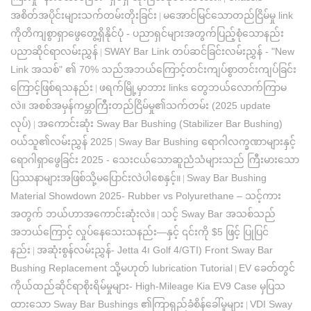
အစိတ်အပိုင်းများသက်တမ်းတိုးခြင်း
မအောင်မြင်သောတည်ငြိမ်မှု link
|
ကိုတိကျစွာရှာဖွေတွေ့ရှိနိုင်ပုံ - ပညာရှင်များအတွက်ပြည့်စုံသောနည်း
ပညာဆိုင်ရာလမ်းညွှန်
SWAY Bar Link တပ်ဆင်ခြင်းလမ်းညွှန် - "New
|
Link အသစ်" ၏ 70% သည်အဘယ်ကြောင့်တင်းကျပ်စွာတင်းကျပ်ခြင်း
ကြောင့်ဖြစ်ရသနည်း
ဖရက်မြို့မှာဘား links တွေဘယ်လောက်ကြာမ
|
လဲ။ အစစ်အမှန်ကမ္ဘာကြီးတည်ငြိမ်မှု၏သက်တမ်း (2025 update
လုပ်)
အကောင်းဆုံး Sway Bar Bushing (Stabilizer Bar Bushing)
|
ဝယ်သူ၏လမ်းညွှန် 2025
Sway Bar Bushing ရောဂါလက္ခဏာများနှင့်
|
ရောဂါရှာဖွေခြင်း 2025 - သေးငယ်သောဆူညံသံများသည် ကြီးမားသော
ပြဿနာများအဖြစ်သို့မပြောင်းလဲပါစေနှင့်။
Sway Bar Bushing
|
Material Showdown 2025- Rubber vs Polyurethane – သင့်ကား
အတွက် ဘယ်ဟာအကောင်းဆုံးလဲ။
သင့် Sway Bar အသစ်သည်
|
အဘယ်ကြောင့် လှုပ်နေသေးသနည်း—နှင့် ၎င်းကို $5 ဖြင့် ပြုပြင်
နည်း
အဆုံးစွန်လမ်းညွှန်- Jetta 4၊ Golf 4/GTI) Front Sway Bar
|
Bushing Replacement သို့မဟုတ် lubrication Tutorial
EV ခေတ်တွင်
|
ကိုယ်ထည်ဆိုင်ရာစိုးရိမ်မှုများ- High-Mileage Kia EV9 Case မှပြသ
ထားသော Sway Bar Bushings ၏ကြာရှည်ခံစိန်ခေါ်မှုများ
VDI Sway
|