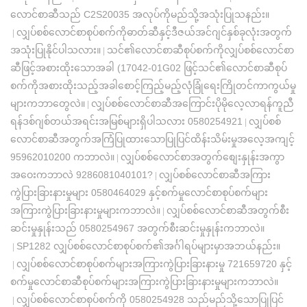
လောင်စာဆီသည် C2S20035 အလုပ်ကိုမည်သို့အသုံးပြုသနည်း။
လျှပ်စစ်လောင်စာစုပ်စက်ကိုဓာတ်ဆီနှင့်ဒီဇယ်အင်ဂျင်နှစ်ခုလုံးအတွက်
|
အသုံးပြုနိုင်ပါသလား။
သင်၏လောင်စာဆီစုပ်စက်ကိုလျှပ်စစ်လောင်စာ
|
ဆီဖြင့်အစားထိုးသောအခါ (17042-01G02 ဖြင့်သင်၏လောင်စာဆီစုပ်
စက်ကိုအစားထိုးသည့်အခါစောင့်ကြည့်မည့်လုံခြုံရေးကြိုတင်ကာကွယ်မှု
များကဘာတွေလဲ။
လျှပ်စစ်လောင်စာဆီအကြောင်းပိုမိုလေ့လာရန်ကူညီ
|
ရန်ဒစ်ဂျစ်တယ်အရင်းအမြစ်များရှိပါသလား 0580254921
လျှပ်စစ်
|
လောင်စာဆီအတွက်အကြံပြုထားသောပြုပြင်ထိန်းသိမ်းမှုအလေ့အကျင့်
95962010200 ကဘာလဲ။
လျှပ်စစ်လောင်စာအတွက်စျေးနှုန်းအကွာ
|
အဝေးကဘာလဲ 9286081040101?
လျှပ်စစ်လောင်စာဆီအကြား
|
ကွဲပြားခြားနားမှုများ 0580464029 နှင့်စက်မှုလောင်စာစုပ်စက်များ
အကြားကွဲပြားခြားနားမှုများကဘာလဲ။
လျှပ်စစ်လောင်စာဆီအတွက်စီး
|
ဆင်းမှုနှုန်းသည် 0580254967 အတွက်စီးဆင်းမှုနှုန်းကဘာလဲ။
SP1282 လျှပ်စစ်လောင်စာစုပ်စက်၏အင်္ဂါရပ်များမှာအဘယ်နည်း။
|
လျှပ်စစ်လောင်စာစုပ်စက်များအကြားကွဲပြားခြားနားမှု 721659720 နှင့်
|
စက်မှုလောင်စာဆီစုပ်စက်များအကြားကွဲပြားခြားနားမှုများကဘာလဲ။
လျှပ်စစ်လောင်စာစုပ်စက်ကို 0580254928 သည်မည်သို့သောပြုပြင်
|