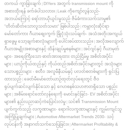
တကယ် ကွာခြားချက်
DIYers အတွက် transmission mount ကို
|
အစားထိုးရန် ခက်ခဲပါသလား။
Leak ကိုကျော်လွန်သည်-
|
အဘယ်ကြောင့် ရော်ဘာယိုယွင်းမှုသည် ဇိမ်ခံကားသက်သာမှု၏
"တိတ်ဆိတ်သောလူသတ်သမား" ဖြစ်ပါသည်
ကမ္ဘာလုံးဆိုင်ရာ
|
မော်တော်ကား ဂီယာစျေးကွက် ခြုံငုံသုံးသပ်ချက်- အသံအတိုးအကျယ်
ရှာဖွေမှု သော့ချက်စာလုံးများကို ပေါင်းစပ်ထားသည်။
အလိုအလျောက်
|
ဂီယာအမျိုးအစားများနှင့် ထိန်းချုပ်မှုစနစ်များ
အင်ဂျင်နှင့် ဂီယာမုတ်
|
များ- အရေးကြီးသော ဓာတ်အားရထား တည်ငြိမ်မှု အစိတ်အပိုင်း
များ
ယာဉ်ကိုယ်ထည်နှင့် ကိုယ်ထည်အစိတ်အပိုင်းများတွင် အသုံးများ
|
သောပစ္စည်းများ - စတီး၊ အလူမီနီယမ်နှင့် ပလတ်စတစ်များကို ရှင်းပြ
ထားသည်
ခေတ်မီမော်တော်ယာဉ်ထုတ်လုပ်ရေးတွင် ဇီဝ
|
ရုပ်ပျက်ဆင်းပျက်နိုင်သော နှင့် ဂေဟစနစ်သဟဇာတရှိသော ပစ္စည်း
များ
အစိမ်းရောင်တော်လှန်ရေးကို မောင်းနှင်ခြင်း- EV အစိတ်အပိုင်း
|
များ၏ နည်းပညာဆင့်ကဲပြောင်းလဲမှု
သင်၏ Transmission Mount
|
ပျက်ကွက်သည့် လက္ခဏာများ- ရောဂါလက္ခဏာများနှင့် ကျွမ်းကျင်သူ
အကြံပြုချက်များ
Automotive Aftermarket Trends 2030- သင့်
|
လုပ်ငန်းကို အနာဂတ်သက်သေပြခြင်း။
Aftermarket Profitability &
|