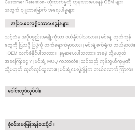
Customer Retention- တိုးတက်မှုကို တွန်းအားပေးရန် OEM များ
အတွက် ဗျူဟာမြောက် အရေးပါမှုများ
အမြဲမေးလေ့ရှိသောမေးခွန်းများ
သင့်ထံမှ အပိုပစ္စည်းအချို့ကိုသာ ဝယ်နိုင်ပါသလား။
မင်းရဲ့ ထုတ်ကုန်
|
တွေကို ပြသဖို့ ပြပွဲကို တက်ရောက်မှာလား။
မင်းရဲ့စက်ရုံက ဘယ်မှာလဲ။
|
OEM လက်ခံနိုင်ပါသလား။
နမူနာပေးပါသလား။ အခမဲ့ သို့မဟုတ်
|
|
အခကြေးငွေ ?
မင်းရဲ့ MOQ ကဘာလဲ။
သင်သည် ကုန်သွယ်ကုမ္ပဏီ
|
|
သို့မဟုတ် ထုတ်လုပ်သူလား။
မင်းရဲ့ပေးပို့ချိန်က ဘယ်လောက်ကြာလဲ။
|
ဒေါင်းလုဒ်လုပ်ပါ။
စုံစမ်းမေးမြန်းရန်ပေးပို့ပါ။