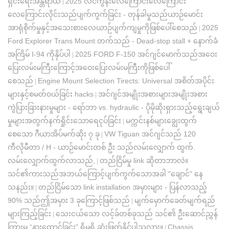
ရှင်းရေးအန္တရာယ်
2025 လင်ကွန်းလေကြောင်းလေကြောင်း
|
လေကြောင်းလိုင်းသည်ပျက်ကွက်ခြင်း - တုန်ခါမှုသည်ယာဉ်မောင်း
အာရုံစိုက်မှုနှင့်အသေးစားလေယာဉ်ပျက်ကျမှုကိုဖြစ်ပေါ်စေသည်
2025
|
Ford Explorer Trans Mount တက်သည် - Dead-stop stall + နောက်ခံ
အကြိမ် I-94 ကိုနှိပ်ပါ
2025 FORD F-150 အင်ဂျင်မောက်သည်အဝေး
|
ပြေးလမ်းမကြီးကြောင့်အဝေးပြေးလမ်းမကြီးကိုဖြစ်ပေါ်
စေသည်
Engine Mount Selection Tirects: Universal အစိတ်အပိုင်း
|
များနှင့်စမတ်ဝယ်ခြင်း hacks
အင်ဂျင်အမျိုးအစားများအမျိုးအစား
|
ကွဲပြားခြားနားမှုများ - ရော်ဘာ vs. hydraulic - ပိုမိုဆိုးရှားသည့်ရွေးချယ်
မှုများအတွက်နက်ရှိုင်းသောရေငုပ်ခြင်း
မက္ကင်းနစ်များချွေးထွက်
|
စေသော ဂီယာအိပ်မက်ဆိုး ၇ ခု
VW Tiguan အင်ဂျင်သည် 120
|
ကီလိုမီတာ / H - ယာဉ်မောင်းတစ် ဦး သည်လမ်းလျှောက် ထွက်.
လမ်းလျှောက်ထွက်လာသည်,
တည်ငြိမ်မှု link ဆိုတာဘာလဲ။
|
သင်၏ကားသည်အဘယ်ကြောင့်ပျက်ကွက်သောအခါ "ချောင်" နေ
သနည်း။
တည်ငြိမ်သော link installation အမှားများ - ပြန်လာသည့်
|
90% သည်ဤအမှား 3 ခုကြောင့်ဖြစ်သည်
မျက်မှောက်ခေတ်မျက်ရည်
|
များကြည့်ခြင်း
သေးငယ်သော လင့်ခ်တစ်ခုသည် သင်၏ ဦးဆောင်ညွှန်
|
ကြားမှု “နားထောင်ခြင်း” ရှိမရှိ ဆုံးဖြတ်နိုင်ပါသလား။
Chassis
|