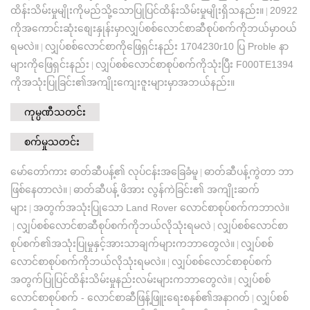
ထိန်းသိမ်းမှုမျိုးကိုမည်သို့သောပြုပြင်ထိန်းသိမ်းမှုမျိုးရှိသနည်း။
20922
|
ကိုအကောင်းဆုံးစျေးနှုန်းမှာလျှပ်စစ်လောင်စာဆီစုပ်စက်ကိုဘယ်မှာဝယ်
ရမလဲ။
လျှပ်စစ်လောင်စာကိုဖြေရှင်းနည်း 1704230r10 ပြ Proble နာ
|
များကိုဖြေရှင်းနည်း
လျှပ်စစ်လောင်စာစုပ်စက်ကိုသုံးပြီး F000TE1394
|
ကိုအသုံးပြုခြင်း၏အကျိုးကျေးဇူးများမှာအဘယ်နည်း။
ကုမ္ပဏီသတင်း
စက်မှုသတင်း
မော်တော်ကား ဓာတ်ဆီပန့်၏ လုပ်ငန်းအခြေခံမူ
ဓာတ်ဆီပန့်ကွဲတာ ဘာ
|
ဖြစ်နေတာလဲ။
ဓာတ်ဆီပန့် ဖိအား လွန်ကဲခြင်း၏ အကျိုးဆက်
|
များ
အတွက်အသုံးပြုသော Land Rover လောင်စာစုပ်စက်ကဘာလဲ။
|
လျှပ်စစ်လောင်စာဆီစုပ်စက်ကိုဘယ်လိုသုံးရမလဲ
လျှပ်စစ်လောင်စာ
|
|
စုပ်စက်၏အသုံးပြုမှုနှင့်အားသာချက်များကဘာတွေလဲ။
လျှပ်စစ်
|
လောင်စာစုပ်စက်ကိုဘယ်လိုသုံးရမလဲ။
လျှပ်စစ်လောင်စာစုပ်စက်
|
အတွက်ပြုပြင်ထိန်းသိမ်းမှုနည်းလမ်းများကဘာတွေလဲ။
လျှပ်စစ်
|
လောင်စာစုပ်စက် - လောင်စာဆီဖြန့်ဖြူးရေးစနစ်၏အနာဂတ်
လျှပ်စစ်
|