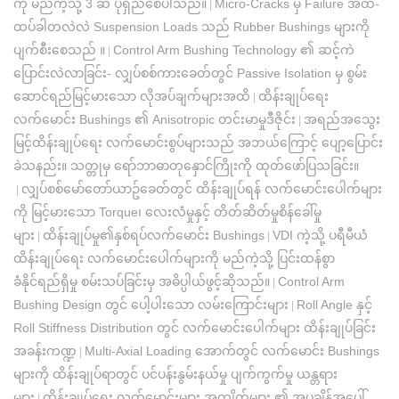
ကို မည်ကဲ့သို့ 3 ဆ ပိုရှည်စေပါသည်။
Micro-Cracks မှ Failure အထိ-
|
ထပ်ခါတလဲလဲ Suspension Loads သည် Rubber Bushings များကို
ပျက်စီးစေသည် ။
Control Arm Bushing Technology ၏ ဆင့်ကဲ
|
ပြောင်းလဲလာခြင်း- လျှပ်စစ်ကားခေတ်တွင် Passive Isolation မှ စွမ်း
ဆောင်ရည်မြင့်မားသော လိုအပ်ချက်များအထိ
ထိန်းချုပ်ရေး
|
လက်မောင်း Bushings ၏ Anisotropic တင်းမာမှုဒီဇိုင်း
အရည်အသွေး
|
မြင့်ထိန်းချုပ်ရေး လက်မောင်းစွပ်များသည် အဘယ်ကြောင့် ပျော့ပြောင်း
ခဲသနည်း။ သတ္တုမှ ရော်ဘာဓာတုနှောင်ကြိုးကို ထုတ်ဖော်ပြသခြင်း။
လျှပ်စစ်မော်တော်ယာဥ်ခေတ်တွင် ထိန်းချုပ်ရန် လက်မောင်းပေါက်များ
|
ကို မြင့်မားသော Torque၊ လေးလံမှုနှင့် တိတ်ဆိတ်မှုစိန်ခေါ်မှု
များ
ထိန်းချုပ်မှု၏နှစ်ရပ်လက်မောင်း Bushings
VDI ကဲ့သို့ ပရီမီယံ
|
|
ထိန်းချုပ်ရေး လက်မောင်းပေါက်များကို မည်ကဲ့သို့ ပြင်းထန်စွာ
ခံနိုင်ရည်ရှိမှု စမ်းသပ်ခြင်းမှ အဓိပ္ပါယ်ဖွင့်ဆိုသည်။
Control Arm
|
Bushing Design တွင် ပေါ့ပါးသော လမ်းကြောင်းများ
Roll Angle နှင့်
|
Roll Stiffness Distribution တွင် လက်မောင်းပေါက်များ ထိန်းချုပ်ခြင်း
အခန်းကဏ္ဍ
Multi-Axial Loading အောက်တွင် လက်မောင်း Bushings
|
များကို ထိန်းချုပ်ရာတွင် ပင်ပန်းနွမ်းနယ်မှု ပျက်ကွက်မှု ယန္တရား
များ
ထိန်းချုပ်ရေး လက်မောင်းများ အကျိတ်များ ၏ အပူချိန်အပေါ်
|