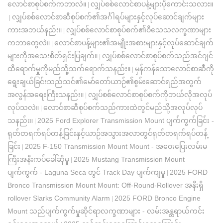
လောင်စာစုပ်စက်ကဘာလဲ။
လျှပ်စစ်လောင်စာပန့်များပိုကောင်းသလား။
|
လျှပ်စစ်လောင်စာဆီစုပ်စက်၏အင်္ဂါရပ်များနှင့်လုပ်ဆောင်ချက်များ
|
ကားအဘယ်နည်း။
လျှပ်စစ်လောင်စာစုပ်စက်၏ဝိသေသလက္ခဏာများ
|
ကဘာတွေလဲ။
လောင်စာပန့်များ၏အမျိုးအစားများနှင့်လုပ်ဆောင်ချက်
|
များကိုအသေးစိတ်ရှင်းပြချက်။
လျှပ်စစ်လောင်စာစုပ်စက်သည်အင်ဂျင်
|
ထိရောက်မှုကိုမည်သို့သက်ရောက်သနည်း။
မှန်ကန်သောလောင်စာဆီကို
|
ရွေးချယ်ခြင်းသည်သင်၏မော်တော်ယာဉ်၏စွမ်းဆောင်ရည်အတွက်
အလွန်အရေးကြီးသနည်း။
လျှပ်စစ်လောင်စာစုပ်စက်ကိုဘယ်လိုအလုပ်
|
လုပ်သလဲ။
လောင်စာဆီစုပ်စက်သည်ကားထဲတွင်မည်သို့အလုပ်လုပ်
|
သနည်း။
2025 Ford Explorer Transmission Mount ပျက်ကွက်ခြင်း -
|
ရုတ်တရက်ရပ်တန့်ခြင်းနှင့်ယာဉ်အသွားအလာတွင်ရုတ်တရက်ရပ်တန့်
ခြင်း
2025 F-150 Transmission Mount Mount - အဝေးပြေးလမ်းမ
|
ကြီးအနီးကပ်ခေါ်ဆိုမှု
2025 Mustang Transmission Mount
|
ပျက်ကွက် - Laguna Seca တွင် Track Day ပျက်ကျမှု
2025 FORD
|
Bronco Transmission Mount Mount: Off-Round-Rollover အနီးရှိ
rollover Slarks Community Alarm
2025 FORD Bronco Engine
|
Mount သည်ပျက်ကွက်မှုဆိုင်ရာလက္ခဏာများ - လမ်းအန္တရာယ်ကင်း