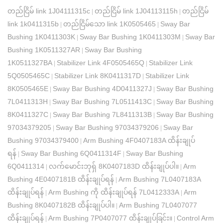
တည်ငြိမ် link 1J04111315c
တည်ငြိမ် link 1J04113115h
တည်ငြိမ်
|
|
link 1k0411315b
တည်ငြိမ်သော link 1K0505465
Sway Bar
|
|
Bushing 1K0411303K
Sway Bar Bushing 1K0411303M
Sway Bar
|
|
Bushing 1K0511327AR
Sway Bar Bushing
|
1K0511327BA
Stabilizer Link 4F0505465Q
Stabilizer Link
|
|
5Q0505465C
Stabilizer Link 8K0411317D
Stabilizer Link
|
|
8K0505465E
Sway Bar Bushing 4D0411327J
Sway Bar Bushing
|
|
7L0411313H
Sway Bar Bushing 7L0511413C
Sway Bar Bushing
|
|
8K0411327C
Sway Bar Bushing 7L8411313B
Sway Bar Bushing
|
|
97034379205
Sway Bar Bushing 97034379206
Sway Bar
|
|
Bushing 97034379400
Arm Bushing 4F0407183A ထိန်းချုပ်
|
ရန်
Sway Bar Bushing 6Q0411314F
Sway Bar Bushing
|
|
6Q0411314
လက်မောင်းဘုရှ် 8K0407183D ထိန်းချုပ်ပါ။
Arm
|
|
Bushing 4E0407181B ထိန်းချုပ်ရန်
Arm Bushing 7L0407183A
|
ထိန်းချုပ်ရန်
Arm Bushing ကို ထိန်းချုပ်ရန် 7L0412333A
Arm
|
|
Bushing 8K0407182B ထိန်းချုပ်ပါ။
Arm Bushing 7L0407077
|
ထိန်းချုပ်ရန်
Arm Bushing 7P0407077 ထိန်းချုပ်ခြင်း။
Control Arm
|
|