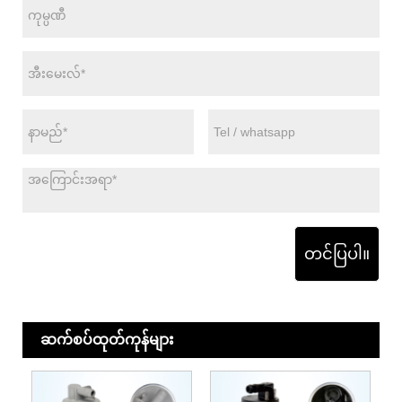
တင်ပြပါ။
ဆက်စပ်ထုတ်ကုန်များ