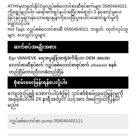
ATH®မှတရုတ်နိုင်ငံမှလျှပ်စစ်လောင်စာဆီစုပ်စက်များ 0580464021
ကိုရွေးချယ်ပါ။ ပရော်ဖက်ရှင်နယ်အပြီးအရောင်း 0 န်ဆောင်မှုပေး
ခြင်းနှင့်မှန်ကန်သောစျေးနှုန်းကိုပေးပြီးပူးပေါင်းဆောင်ရွက်မှုကို
မျှော်လင့်ပါ။
Hot Tags: လျှပ်စစ်လောင်စာဆီ 0580464021, တရုတ်, ထုတ်လုပ်သူ
များ, ပေးသွင်းသူများ,
ဆက်စပ်အမျိုးအစား
Egr VANVEVE
ရေအပူချိန်အာရုံခံကိရိယာ OEM အအေး
လောင်စာဆီစုပ်စက်
လျှပ်စစ်လောင်စာစုပ်စက်
chassis စနစ်
တည်ငြိမ်ဘားညီလာခံတည်ငြိမ်
စုံစမ်းမေးမြန်းရန်ပေးပို့ပါ။
ကျေးဇူးပြု၍ အောက်ပါပုံစံဖြင့် သင်၏စုံစမ်းမေးမြန်းမှုကို
အခမဲ့ပေးပါ။ 24 နာရီအတွင်း သင့်အား အကြောင်းပြန်ပါ
မည်။