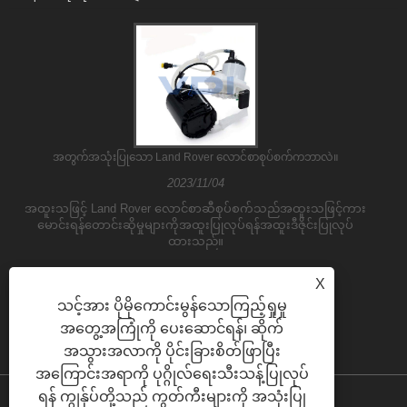
အတွက်အသုံးပြုသော Land Rover လောင်စာစုပ်စက်ကဘာလဲ။
2023/11/04
အထူးသဖြင့် Land Rover လောင်စာဆီစုပ်စက်သည်အထူးသဖြင့်ကား
မောင်းရန်တောင်းဆိုမှုများကိုအထူးပြုလုပ်ရန်အထူးဒီဇိုင်းပြုလုပ်
ထားသည်။
X
သင့်အား ပိုမိုကောင်းမွန်သောကြည့်ရှုမှု
အတွေ့အကြုံကို ပေးဆောင်ရန်၊ ဆိုက်
အသွားအလာကို ပိုင်းခြားစိတ်ဖြာပြီး
အကြောင်းအရာကို ပုဂ္ဂိုလ်ရေးသီးသန့်ပြုလုပ်
ရန် ကျွန်ုပ်တို့သည် ကွတ်ကီးများကို အသုံးပြု