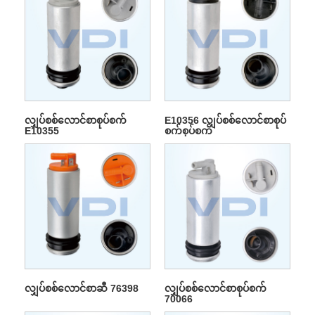
လျှပ်စစ်လောင်စာစုပ်စက်
E10356 လျှပ်စစ်လောင်စာစုပ်
E10355
စက်စုပ်စက်
လျှပ်စစ်လောင်စာဆီ 76398
လျှပ်စစ်လောင်စာစုပ်စက်
70066