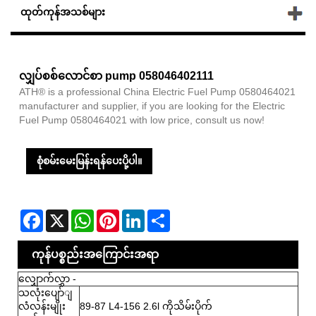
ထုတ်ကုန်အသစ်များ
လျှပ်စစ်လောင်စာ pump 058046402111
ATH® is a professional China Electric Fuel Pump 0580464021
manufacturer and supplier, if you are looking for the Electric
Fuel Pump 0580464021 with low price, consult us now!
စုံစမ်းမေးမြန်းရန်ပေးပို့ပါ။
Facebook
X
WhatsApp
Pinterest
LinkedIn
Share
ကုန်ပစ္စည်းအကြောင်းအရာ
လျှောက်လွှာ -
သလုံးပျော်ျ
လံလန်းမျိုး
89-87 L4-156 2.6l ကိုသိမ်းပိုက်