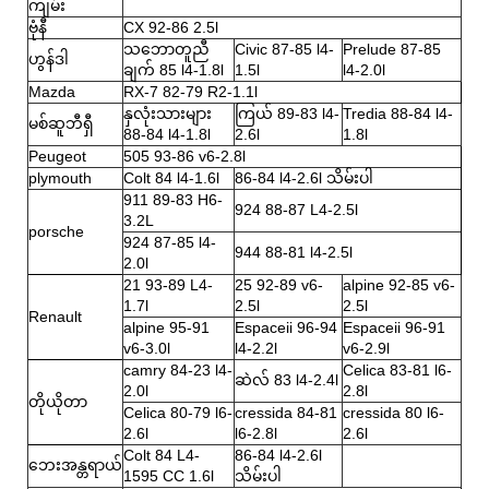
ကျမ်း
ဗုံနီ
CX 92-86 2.5l
သဘောတူညီ
Civic 87-85 l4-
Prelude 87-85
ဟွန်ဒါ
ချက် 85 l4-1.8l
1.5l
l4-2.0l
Mazda
RX-7 82-79 R2-1.1l
နှလုံးသားများ
ကြယ် 89-83 l4-
Tredia 88-84 l4-
မစ်ဆူဘီရှီ
88-84 l4-1.8l
2.6l
1.8l
Peugeot
505 93-86 v6-2.8l
plymouth
Colt 84 l4-1.6l
86-84 l4-2.6l သိမ်းပါ
911 89-83 H6-
924 88-87 L4-2.5l
3.2L
porsche
924 87-85 l4-
944 88-81 l4-2.5l
2.0l
21 93-89 L4-
25 92-89 v6-
alpine 92-85 v6-
1.7l
2.5l
2.5l
Renault
alpine 95-91
Espaceii 96-94
Espaceii 96-91
v6-3.0l
l4-2.2l
v6-2.9l
camry 84-23 l4-
Celica 83-81 l6-
ဆဲလ် 83 l4-2.4l
2.0l
2.8l
တိုယိုတာ
Celica 80-79 l6-
cressida 84-81
cressida 80 l6-
2.6l
l6-2.8l
2.6l
Colt 84 L4-
86-84 l4-2.6l
ဘေးအန္တရာယ်
1595 CC 1.6l
သိမ်းပါ