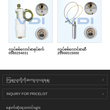
လျှပ်စစ်လောင်စာစုပ်စက်
လျှပ်စစ်လောင်စာဆီ
0580254031
29906515000
ကြှနျုပျတို့ကိုဆကျသှယျရနျ
INQUIRY FOR PRICELIST
နောက်ဆုံးရသတင်းများ