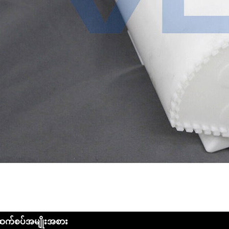
ဆက်စပ်အမျိုးအစား