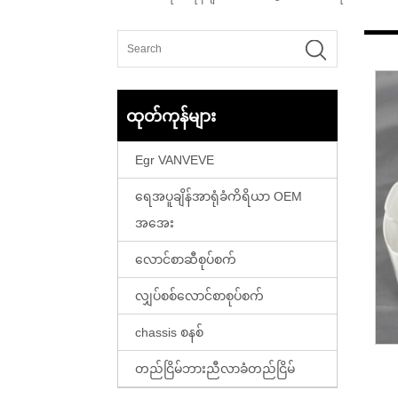
ထုတ်ကုန်များ
Egr VANVEVE
ရေအပူချိန်အာရုံခံကိရိယာ OEM
အအေး
လောင်စာဆီစုပ်စက်
လျှပ်စစ်လောင်စာစုပ်စက်
chassis စနစ်
တည်ငြိမ်ဘားညီလာခံတည်ငြိမ်