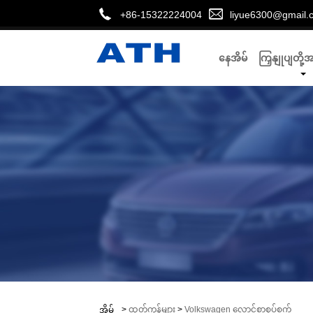
+86-15322224004
liyue6300@gmail.
နေအိမ်
ကြှနျုပျတို့
>
ထုတ်ကုန်များ
>
Volkswagen လောင်စာစုပ်စက်
အိမ်