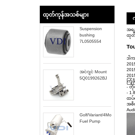
ထုတ်ကုန်အသစ်များ
က
Suspension
အရည်
bushing
ထုတ်
7L0505554
Tou
ဒါက
2015
2015
အင်ဂျင် Mount
2015
5Q0199262BJ
ကြံ့ခ
- တိ
- 1.
ထပ်လ
အစိတ
Audi
Golf/Variant/4Motion
Fuel Pump