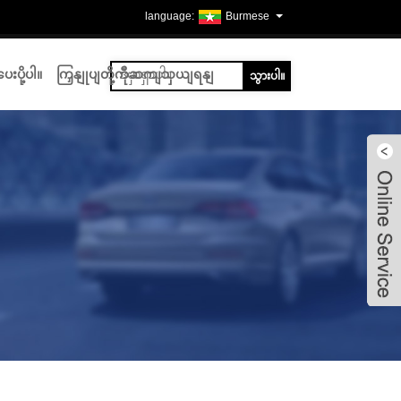
Burmese
ေးပို့ပါ။
ကြှနျုပျတို့ကိုဆကျသှယျရနျ