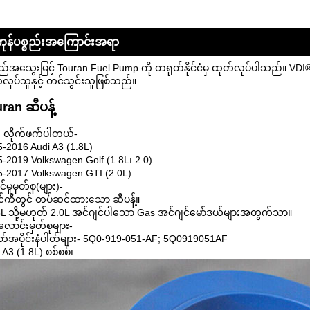
ုန်ပစ္စည်းအကြောင်းအရာ
အသွေးမြင့် Touran Fuel Pump ကို တရုတ်နိုင်ငံမှ ထုတ်လုပ်ပါသည်။ VDI®
လုပ်သူနှင့် တင်သွင်းသူဖြစ်သည်။
ran ဆီပန့်
 လိုက်ဖက်ပါတယ်-
-2016 Audi A3 (1.8L)
-2019 Volkswagen Golf (1.8L၊ 2.0)
-2017 Volkswagen GTI (2.0L)
ိုင်မှုမှတ်စု(များ)-
ုင်ကီတွင် တပ်ဆင်ထားသော ဆီပန့်။
8L သို့မဟုတ် 2.0L အင်ဂျင်ပါသော Gas အင်ဂျင်မော်ဒယ်များအတွက်သာ။
ောင်းမှတ်စုများ-
်အပိုင်းနံပါတ်များ- 5Q0-919-051-AF; 5Q0919051AF
 A3 (1.8L) စစ်စစ်၊