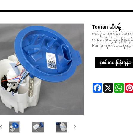
Touran ဆီပန့်
စက်ရုံမှ တိုက်ရိုက်
တရုတ်နိုင်ငံတွင် ပြုလ
Pump ထုတ်လုပ်သူနှင့်
စုံစမ်းမေးမြန်းရန်ပေး
Facebook
X
Wha