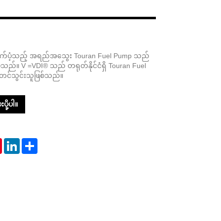
Live
ထောက်ပံ့သည့် အရည်အသွေး Touran Fuel Pump သည်
ုပ်သည်။ V =VDI® သည် တရုတ်နိုင်ငံရှိ Touran Fuel
 တင်သွင်းသူဖြစ်သည်။
ပို့ပါ။
tsApp
Pinterest
LinkedIn
Share