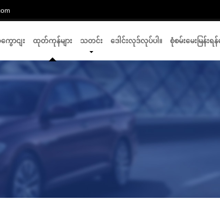
com
အကွောငျး
ထုတ်ကုန်များ
သတင်း
ဒေါင်းလုဒ်လုပ်ပါ။
စုံစမ်းမေးမြန်းရန်ပ